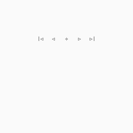
|◁
◁
⟡
▷
▷|