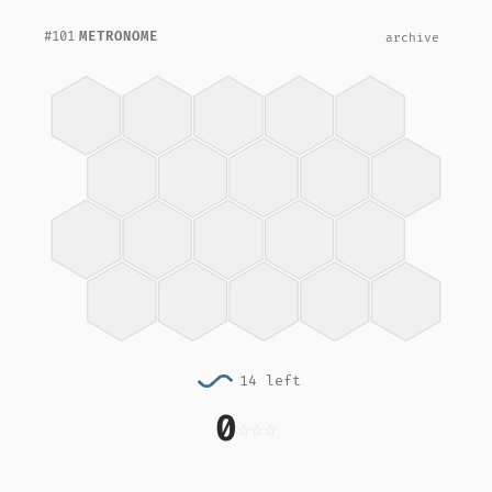
#101
METRONOME
archive
14 left
0
☆
☆
☆