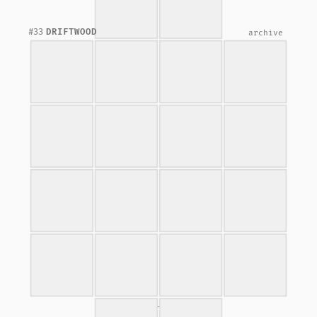
#33
DRIFTWOOD
archive
14 left