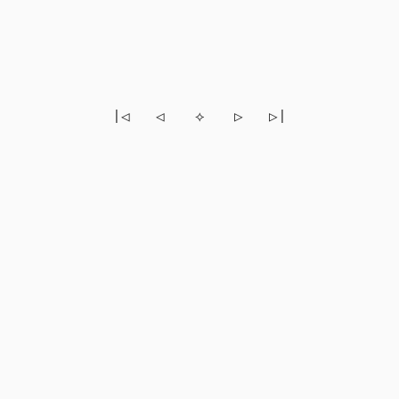
|◁
◁
⟡
▷
▷|