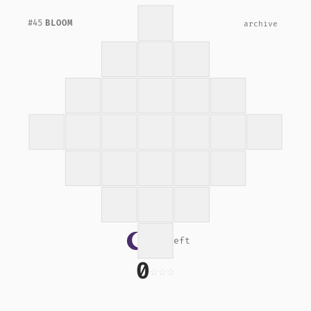
#45
BLOOM
archive
16 left
0
☆
☆
☆